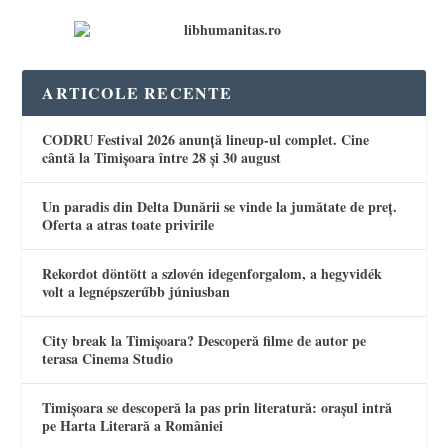
ARTICOLE RECENTE
CODRU Festival 2026 anunță lineup-ul complet. Cine
cântă la Timișoara între 28 și 30 august
Un paradis din Delta Dunării se vinde la jumătate de preț.
Oferta a atras toate privirile
Rekordot döntött a szlovén idegenforgalom, a hegyvidék
volt a legnépszerűbb júniusban
City break la Timișoara? Descoperă filme de autor pe
terasa Cinema Studio
Timișoara se descoperă la pas prin literatură: orașul intră
pe Harta Literară a României