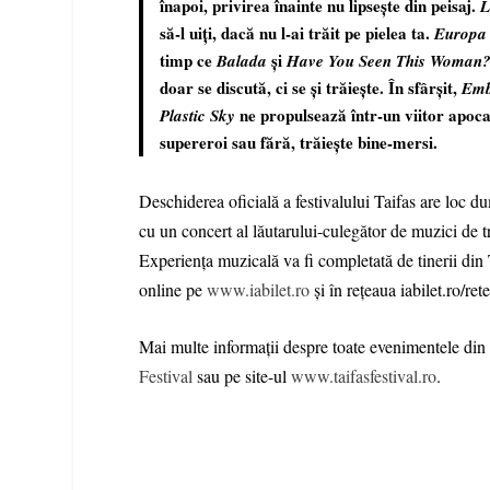
înapoi, privirea înainte nu lipsește din peisaj.
L
să-l uiți, dacă nu l-ai trăit pe pielea ta.
Europa
timp ce
și
Balada
Have You Seen This Woman
doar se discută, ci se și trăiește. În sfârșit,
Emb
ne propulsează într-un viitor apocali
Plastic Sky
supereroi sau fără, trăiește bine-mersi.
Deschiderea oficială a festivalului Taifas are loc 
cu un concert al lăutarului-culegător de muzici de t
Experiența muzicală va fi completată de tinerii din
online pe
www.iabilet.ro
și în rețeaua iabilet.ro/rete
Mai multe informații despre toate evenimentele din
Festival
sau pe site-ul
www.taifasfestival.ro
.