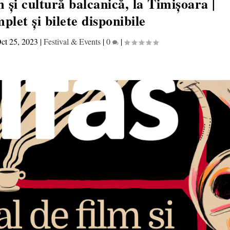
 și cultură balcanică, la Timișoara |
let și bilete disponibile
ct 25, 2023
|
Festival & Events
|
0
|