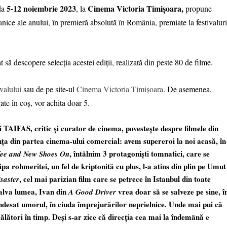
5-12 noiembrie 2023
Cinema Victoria
Timișoara,
ada
, la
propune
anice ale anului, în premieră absolută în România, premiate la festivalur
at să descopere selecția acestei ediții, realizată din peste 80 de filme.
ivalului
sau de pe site-ul
Cinema Victoria Timișoara
. De asemenea,
ate în coș, vor achita doar 5.
ui TAIFAS, critic și curator de cinema, povestește despre filmele din
a din partea cinema-ului comercial: avem supereroi la noi acasă, în
, întâlnim 3 protagoniști tomnatici, care se
fee and New Shoes On
pa rohmeritei, un fel de kriptonită cu plus, l-a atins din plin pe Umut
, cel mai parizian film care se petrece în Istanbul din toate
isaster
salva lumea, Ivan din
vrea doar să se salveze pe sine, î
A Good Driver
îndesat umorul, în ciuda împrejurărilor neprielnice. Unde mai pui că
călători în timp. Deși s-ar zice că direcția cea mai la îndemână e