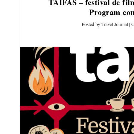
TAIFAS – festival de film
Program comp
Posted by
Travel Journal
|
O