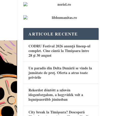
ARTICOLE RECENTE
CODRU Festival 2026 anunță lineup-ul
complet. Cine cântă la Timișoara între
28 și 30 august
Un paradis din Delta Dunării se vinde la
jumătate de preț. Oferta a atras toate
privirile
Rekordot döntött a szlovén
idegenforgalom, a hegyvidék volt a
legnépszerűbb júniusban
City break la Timișoara? Descoperă