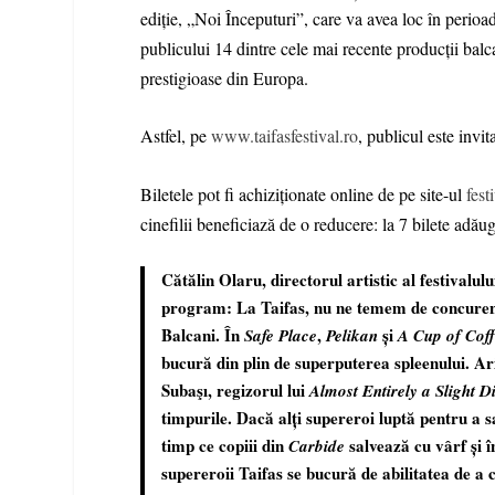
ediție, „Noi Începuturi”, care va avea loc în perio
publicului 14 dintre cele mai recente producții balc
prestigioase din Europa.
Astfel, pe
www.taifasfestival.ro
, publicul este invit
Biletele pot fi achiziționate online de pe site-ul
fest
cinefilii beneficiază de o reducere: la 7 bilete adăug
Cătălin Olaru, directorul artistic al festivalul
program: La Taifas, nu ne temem de concurenț
Balcani. În
,
și
Safe Place
Pelikan
A Cup of Cof
bucură din plin de superputerea spleenului. Ari
Subaşı, regizorul lui
Almost Entirely a Slight D
timpurile. Dacă alți supereroi luptă pentru a 
timp ce copiii din
salvează cu vârf și 
Carbide
supereroii Taifas se bucură de abilitatea de a 