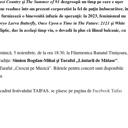
și
dezgroapă un timp pe care e ușor
ost Country
The Summer of 91
ne readuce într-un prezent corporatist la fel de puțin îmbucurător, î
furnizează o binevenită infuzie de speranță: în 2023, feminismul nu
?
și
ryo Larva Butterfly,
Once Upon a Time in The Future: 2121
White
ptic, dar în același timp viu, o dovadă în plus că filmul balcanic, cu
duminică, 5 noiembrie, de la ora 18:30, la Filarmonica Banatul Timișoara,
Simion Bogdan-Mihai și Taraful „Lăutarii de Mătase”
radiție:
.
 Taraful „Crescut pe Muzică”. Biletele pentru concert sunt disponibile
a.
 cadrul festivalului TAIFAS, se găsesc pe pagina de
Facebook Taifas